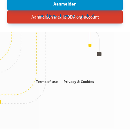
Aanmelden
Je bent je wachtwoord vergeten?
Aanmelden met je BDR.org-account
Terms of use
Privacy & Cookies