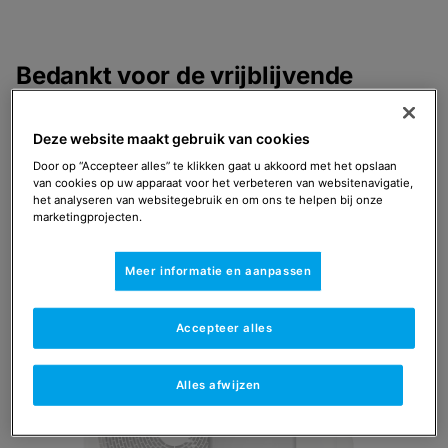
Bedankt voor de vrijblijvende
offerteaanvraag.
Hartelijk dank voor de aanvraag.
Een
Deze website maakt gebruik van cookies
installatiepartner van Remeha neemt binnen vijf
Door op “Accepteer alles” te klikken gaat u akkoord met het opslaan
werkdagen contact met je op en maakt een offerte op
van cookies op uw apparaat voor het verbeteren van websitenavigatie,
het analyseren van websitegebruik en om ons te helpen bij onze
maat.
Vrijblijvend.
marketingprojecten.
Benieuwd naar de sterke punten van de Elga Ace
Meer informatie en aanpassen
hybride warmtepomp?
Kijk hier.
Accepteer alles
Alles afwijzen