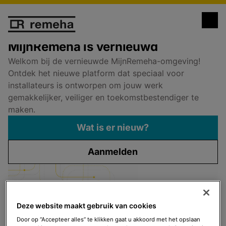
Wat is er nieuw
MijnRemeha is vernieuwd
Welkom bij de vernieuwde MijnRemeha-omgeving!
Ontdek het nieuwe platform dat speciaal voor
installateurs is ontworpen om jouw werk
gemakkelijker, veiliger en toekomstbestendiger te
maken.
Wat is er nieuw?
Aanmelden
Deze website maakt gebruik van cookies
Door op “Accepteer alles” te klikken gaat u akkoord met het opslaan