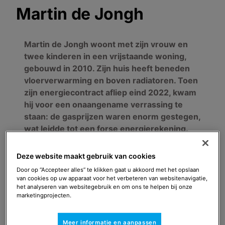
Martin de Jongh
Martin de Jongh woont met zijn vrouw en
twee kinderen in een vrijstaande woning,
gebouwd in 2010. Zijn huis heeft beneden
vloerverwarming en boven radiatoren. Toen
zijn energiecontract afliep eind 2022, kwam
hij voor een onaangename verrassing te
staan: de gasprijzen waren enorm gestegen,
wat leidde tot een forse energierekening.
Dit zette hem aan tot actie, en hij ging op
zoek naar manieren om te besparen op
Deze website maakt gebruik van cookies
gasverbruik. Uiteindelijk koos hij voor een
Door op “Accepteer alles” te klikken gaat u akkoord met het opslaan
hybride warmtepomp als oplossing. Dat een
van cookies op uw apparaat voor het verbeteren van websitenavigatie,
het analyseren van websitegebruik en om ons te helpen bij onze
warmtepomp bijdraagt aan een betere
marketingprojecten.
leefomgeving voelt voor hem extra goed.
Meer informatie en aanpassen