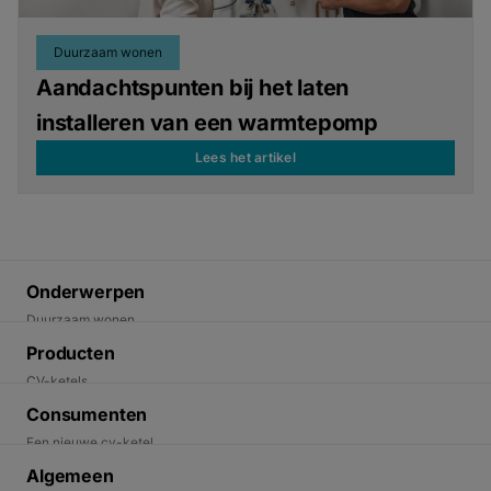
Duurzaam wonen
Aandachtspunten bij het laten
installeren van een warmtepomp
Lees het artikel
Onderwerpen
Duurzaam wonen
Energietransitie
Producten
Duurzame oplossingen
CV-ketels
Elektrische warmtepompen
Consumenten
Hybride warmtepompen
Een nieuwe cv-ketel
Thermostaten
Ik wil duurzaam wonen
Algemeen
Warmtepompen kennispagina