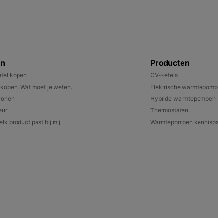
en
Producten
tel kopen
CV-ketels
open. Wat moet je weten.
Elektrische warmtepom
wonen
Hybride warmtepompen
eur
Thermostaten
lk product past bij mij
Warmtepompen kennispa