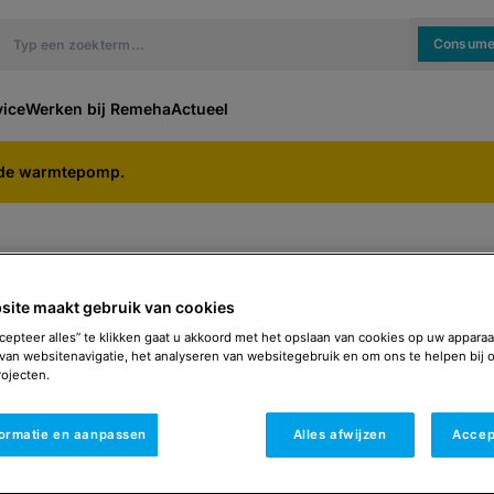
Consume
vice
Werken bij Remeha
Actueel
ide warmtepomp.
site maakt gebruik van cookies
Remeha heeft een breed
rs voor
cepteer alles” te klikken gaat u akkoord met het opslaan van cookies op uw apparaa
consumenten als de zake
van websitenavigatie, het analyseren van websitegebruik en om ons te helpen bij 
eenvoudig de temperatuu
ojecten.
e
miTera en miTera Plus je
cascadeopstellingen in 
formatie en aanpassen
Alles afwijzen
Accep