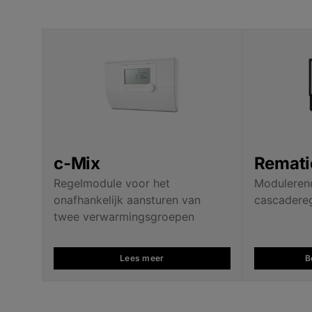
c-Mix
Remat
Regelmodule voor het
Modulerend
onafhankelijk aansturen van
cascadereg
twee verwarmingsgroepen
Lees meer
B