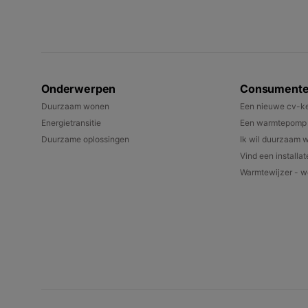
Onderwerpen
Consument
Duurzaam wonen
Een nieuwe cv-ke
Energietransitie
Een warmtepomp k
Duurzame oplossingen
Ik wil duurzaam 
Vind een installat
Warmtewijzer - we