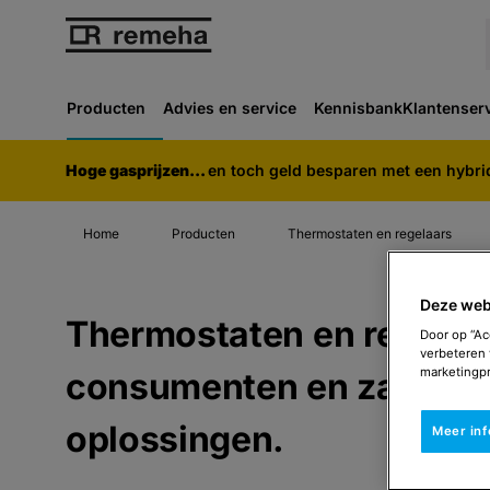
Producten
Advies en service
Kennisbank
Klantenser
Hoge gasprijzen...
en toch geld besparen met een hybr
Home
Producten
Thermostaten en regelaars
Deze web
Thermostaten en regelaa
Door op “Ac
verbeteren 
marketingpr
consumenten en zakelijk
oplossingen.
Meer in