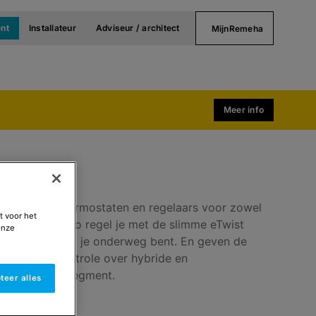
nt
Installateur
Adviseur / architect
MijnRemeha
Meer info
 scala aan thermostaten en regelaars voor zowel
t voor het
lijke markt. Zo regel je met de slimme eTwist
onze
r thuis terwijl je onderweg bent. En geven de
 volledige controle over hybride en
het zakelijke segment.
teer alles