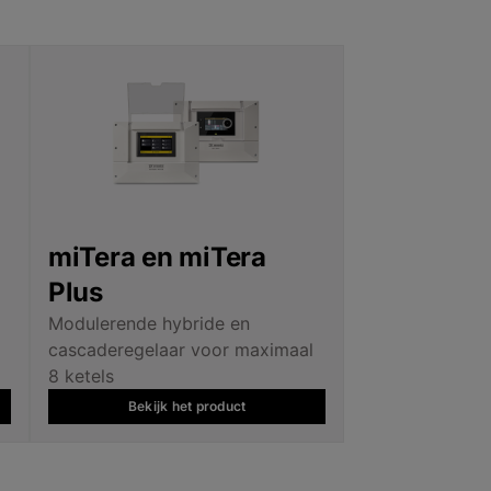
miTera en miTera
Plus
Modulerende hybride en
cascaderegelaar voor maximaal
8 ketels
Bekijk het product