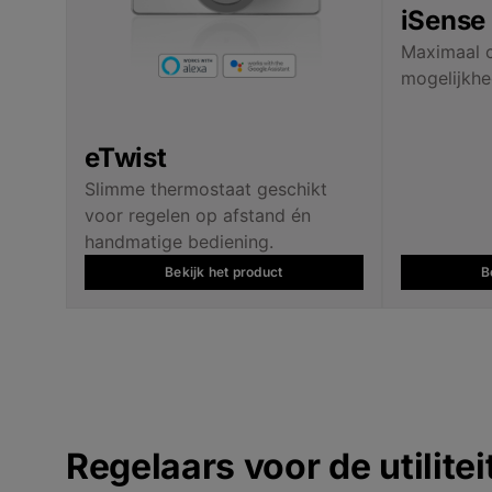
iSense
Maximaal 
mogelijkh
eTwist
Slimme thermostaat geschikt
voor regelen op afstand én
handmatige bediening.
Bekijk het product
B
Regelaars voor de utilitei