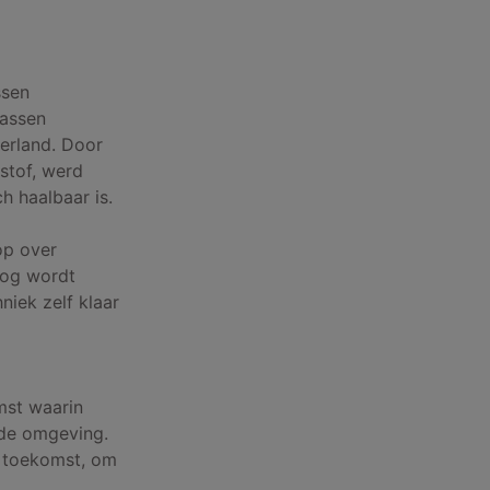
ssen
Gassen
derland. Door
stof, werd
 haalbaar is.
op over
nog wordt
niek zelf klaar
mst waarin
wde omgeving.
 toekomst, om