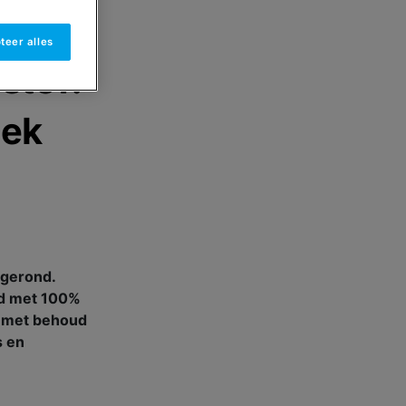
teer alles
stof:
iek
fgerond.
md met 100%
n met behoud
s en