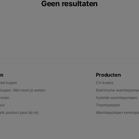
Geen resultaten
en
Producten
tel kopen
CV-ketels
open. Wat moet je weten.
Elektrische warmtepom
wonen
Hybride warmtepompen
eur
Thermostaten
lk product past bij mij
Warmtepompen kennispa