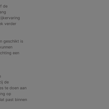
f de
lang
ijkervaring
ek verder
n geschikt is
 kunnen
ichting een
n
ij de
es te doen aan
ing op
at past binnen