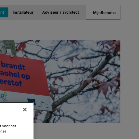
nt
Installateur
Adviseur / architect
MijnRemeha
t voor het
onze