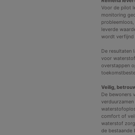
Remeha levert
Voor de pilot 
monitoring ged
probleemloos,
leverde waard
wordt verfijnd
De resultaten 
voor waterstof
overstappen op
toekomstbeste
Veilig, betro
De bewoners v
verduurzamen z
waterstofoplo
comfort of vei
waterstof zorg
de bestaande 