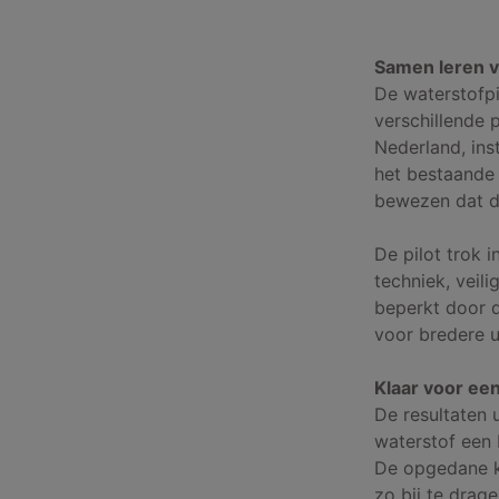
Samen leren 
De waterstofpi
verschillende 
Nederland, ins
het bestaande 
bewezen dat d
De pilot trok 
techniek, veil
beperkt door d
voor bredere u
Klaar voor ee
De resultaten 
waterstof een 
De opgedane k
zo bij te drag