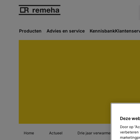
Producten
Advies en service
Kennisbank
Klantenser
Deze web
Door op “Ac
verbeteren 
Home
Actueel
Drie jaar verwarmen op waterstof
marketingpr