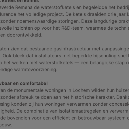
 ketels en kennis
leverde Remeha de waterstofketels en begeleidde het bedrij
urende het volledige project. De ketels draaiden drie jaar 
 zonder noemenswaardige storingen. Deze langdurige prakt
evolle inzichten op voor het R&D-team, waarmee de techni
 en doorontwikkeld.
laten zien dat bestaande gasinfrastructuur met aanpassinge
. Ook bleek dat installateurs met beperkte bijscholing snel
 het werken met waterstofketels — een belangrijke stap r
ndige warmtevoorziening.
uwbaar en comfortabel
an de monumentale woningen in Lochem wilden hun huize
onder afbreuk te doen aan het historische karakter. Dankz
ssing konden zij hun woningen verwarmen zonder concessi
ligheid. De combinatie van isolatiemaatregelen en verwarm
de bovendien voor een efficiënt en betrouwbaar systeem d
bouw.