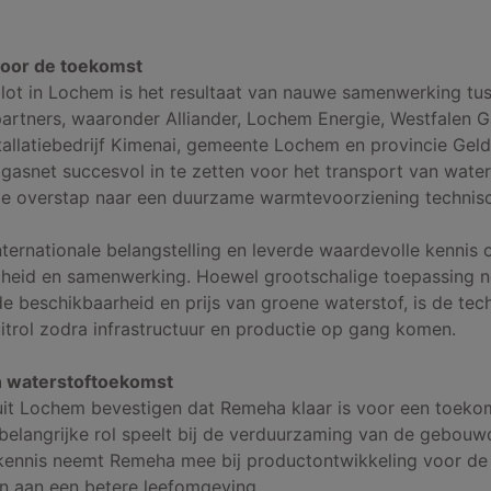
voor de toekomst
lot in Lochem is het resultaat van nauwe samenwerking tu
partners, waaronder Alliander, Lochem Energie, Westfalen 
tallatiebedrijf Kimenai, gemeente Lochem en provincie Gel
gasnet succesvol in te zetten voor het transport van water
e overstap naar een duurzame warmtevoorziening technisch
internationale belangstelling en leverde waardevolle kennis 
igheid en samenwerking. Hoewel grootschalige toepassing 
e beschikbaarheid en prijs van groene waterstof, is de tech
itrol zodra infrastructuur en productie op gang komen.
n waterstoftoekomst
uit Lochem bevestigen dat Remeha klaar is voor een toeko
belangrijke rol speelt bij de verduurzaming van de gebou
ennis neemt Remeha mee bij productontwikkeling voor de
en aan een betere leefomgeving.