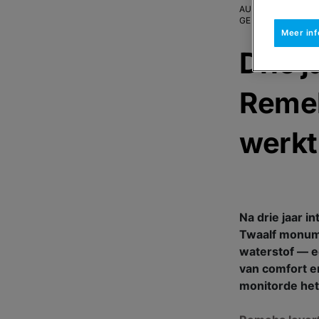
AUTEUR
:
REMEHA
GEPUBLICEERD O
Meer in
Drie 
Remeh
werkt 
Na drie jaar i
Twaalf monum
waterstof — e
van comfort e
monitorde het