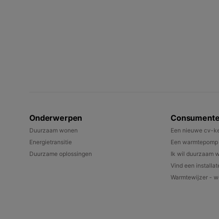
Onderwerpen
Consument
Duurzaam wonen
Een nieuwe cv-ke
Energietransitie
Een warmtepomp k
Duurzame oplossingen
Ik wil duurzaam 
Vind een installat
Warmtewijzer - we