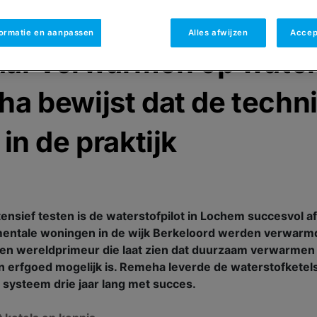
P
:
20/10/2025
formatie en aanpassen
Alles afwijzen
Accep
jaar verwarmen op water
a bewijst dat de techn
in de praktijk
ntensief testen is de waterstofpilot in Lochem succesvol a
entale woningen in de wijk Berkeloord werden verwar
en wereldprimeur die laat zien dat duurzaam verwarme
n erfgoed mogelijk is. Remeha leverde de waterstofketel
 systeem drie jaar lang met succes.