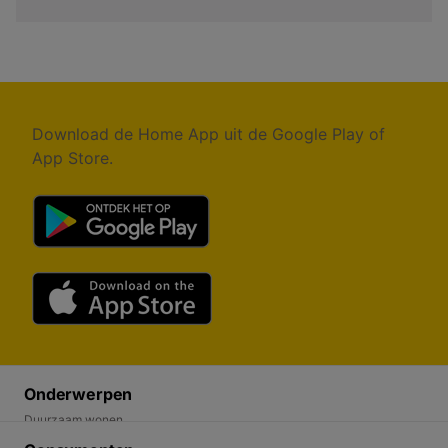
Download de Home App uit de Google Play of
App Store.
Onderwerpen
Duurzaam wonen
Energietransitie