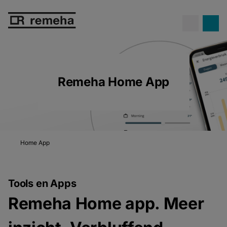
Hoge gasprijzen...
en toch geld
besparen met een hybride
Meer info
warmtepomp.
Remeha Home App
Home App
Tools en Apps
Remeha Home app. Meer