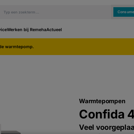
Consume
vice
Werken bij Remeha
Actueel
ide warmtepomp.
Warmtepompen
Confida 
Veel voorgeplaat