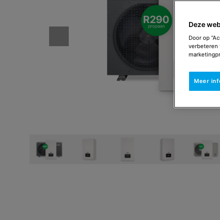
Deze web
Door op “Ac
verbeteren 
marketingpr
Meer in