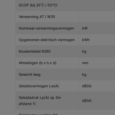
SCOP (bij 35˚C / 55°C)
Verwarming A7 / W35
Nominaal verwarmingsvermogen
kW
Opgenomen elektrisch
vermogen
kWh
Koudemiddel R290
kg
Afmetingen (b x h x d)
mm
Gewicht leeg
kg
Geluidsvermogen Lw(A)
dB(A)
Geluidsdruk Lp(A) op 3m
dB(A)
afstand 1)