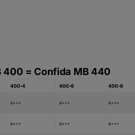
B 400 = Confida MB 440
400-4
400-6
400-9
A+++
A+++
A+++
A+++
A+++
A+++