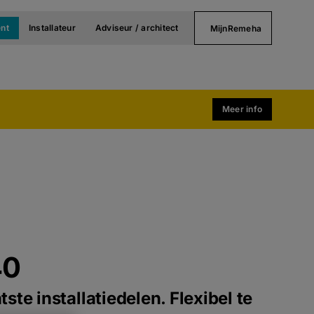
nt
Installateur
Adviseur / architect
MijnRemeha
Meer info
40
ste installatiedelen. Flexibel te