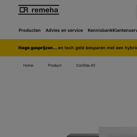
Producten
Advies en service
Kennisbank
Klantenser
Hoge gasprijzen...
en toch geld besparen met een hybr
Home
Product
Confida 40