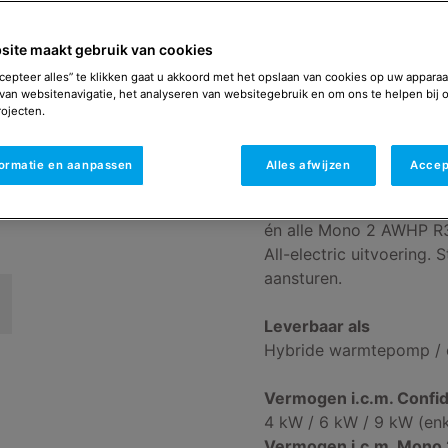
combineren.
Bij de Confida 40 zijn ve
site maakt gebruik van cookies
geplaatst. Dat betekent
cepteer alles” te klikken gaat u akkoord met het opslaan van cookies op uw apparaa
magneetfilter, debietsen
van websitenavigatie, het analyseren van websitegebruik en om ons te helpen bij 
hoeven te worden. Dat z
ojecten.
installatie. Zelfs als de 
formatie en aanpassen
Alles afwijzen
Accep
Geschikt voor zowel R29
De Confida 40 kan wor
én alle Mono 2 AWHP R32
All-electric uitvoering.
aansturen.
Leverbaar als
Hybride warmtepomp / 
Vermogen i.c.m. Conf
4 kW / 6 kW / 9 kW (enk
Vermogen i.c.m. Mono