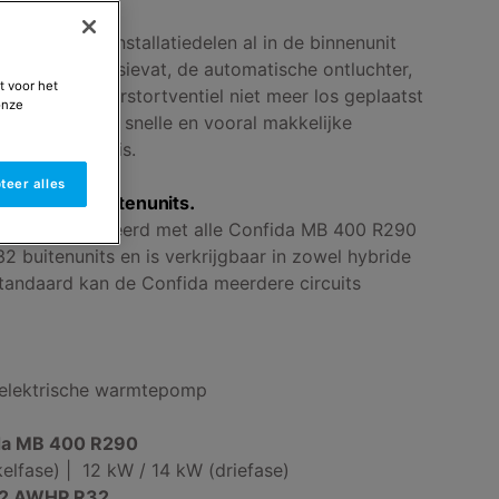
el essentiële installatiedelen al in de binnenunit
 dat het expansievat, de automatische ontluchter,
t voor het
sor en het overstortventiel niet meer los geplaatst
onze
orgt voor een snelle en vooral makkelijke
ruimte beperkt is.
teer alles
0 als R32 buitenunits.
den gecombineerd met alle Confida MB 400 R290
 buitenunits en is verkrijgbaar in zowel hybride
 Standaard kan de Confida meerdere circuits
elektrische warmtepomp
ida MB 400 R290
elfase) | 12 kW / 14 kW (driefase)
 2 AWHP R32