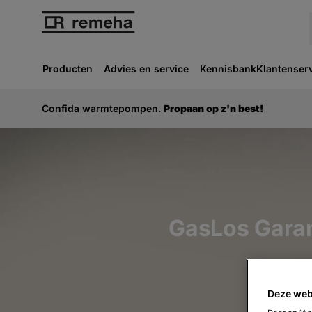
Producten
Advies en service
Kennisbank
Klantenser
Confida warmtepompen.
Propaan op z'n best!
GasLos Garan
Deze web