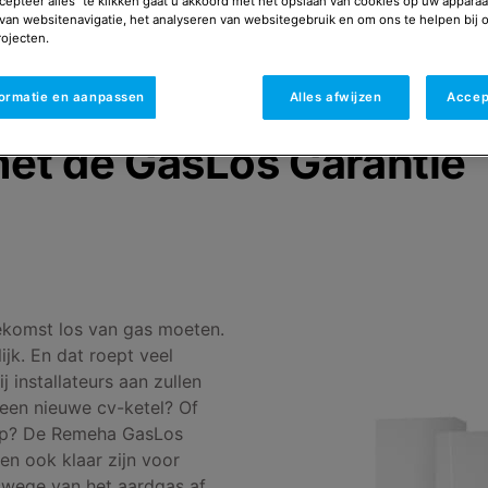
cepteer alles” te klikken gaat u akkoord met het opslaan van cookies op uw apparaa
van websitenavigatie, het analyseren van websitegebruik en om ons te helpen bij 
ojecten.
s Garantie
formatie en aanpassen
Alles afwijzen
Accep
et de GasLos Garantie
ekomst los van gas moeten.
jk. En dat roept veel
installateurs aan zullen
een nieuwe cv-ketel? Of
mp? De Remeha GasLos
en ook klaar zijn voor
swege van het aardgas af