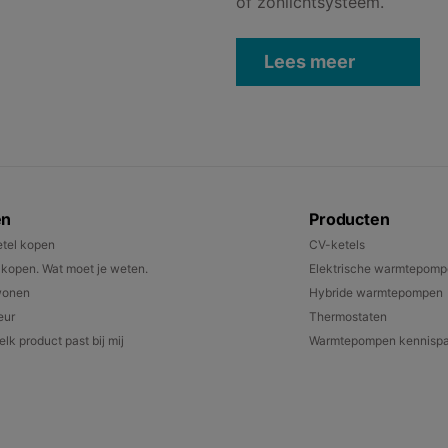
of zonlichtsysteem.
Lees meer
en
Producten
tel kopen
CV-ketels
open. Wat moet je weten.
Elektrische warmtepom
wonen
Hybride warmtepompen
eur
Thermostaten
lk product past bij mij
Warmtepompen kennispa