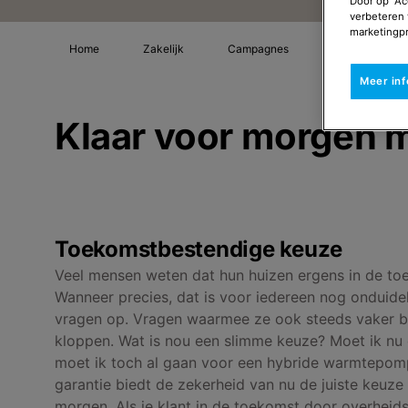
Door op “Ac
verbeteren 
marketingpr
Home
Zakelijk
Campagnes
Remeha GasLo
Meer in
Klaar voor morgen m
Toekomstbestendige keuze
Veel mensen weten dat hun huizen ergens in de to
Wanneer precies, dat is voor iedereen nog onduideli
vragen op. Vragen waarmee ze ook steeds vaker bij 
kloppen. Wat is nou een slimme keuze? Moet ik nu 
moet ik toch al gaan voor een hybride warmtepo
garantie biedt de zekerheid van nu de juiste keuze 
morgen. Als je klant in de toekomst door overheid