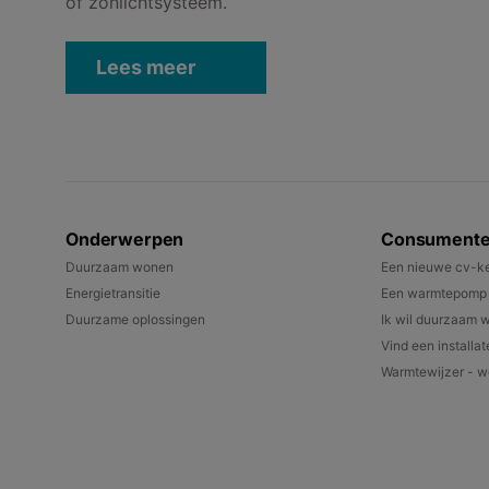
of zonlichtsysteem.
Lees meer
Onderwerpen
Consument
Duurzaam wonen
Een nieuwe cv-ke
Energietransitie
Een warmtepomp k
Duurzame oplossingen
Ik wil duurzaam 
Vind een installat
Warmtewijzer - we