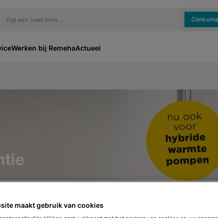
Consume
vice
Werken bij Remeha
Actueel
tie
site maakt gebruik van cookies