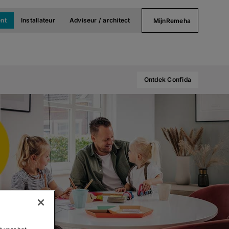
nt
Installateur
Adviseur / architect
MijnRemeha
Ontdek Confida