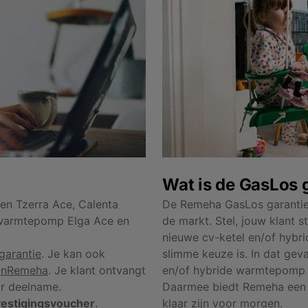
Wat is de GasLos 
een Tzerra Ace, Calenta
De Remeha GasLos garantie 
 warmtepomp Elga Ace en
de markt. Stel, jouw klant 
nieuwe cv-ketel en/of hybr
garantie
. Je kan ook
slimme keuze is. In dat geva
jnRemeha
. Je klant ontvangt
en/of hybride warmtepomp r
or deelname.
Daarmee biedt Remeha een 1
estigingsvoucher
.
klaar zijn voor morgen.