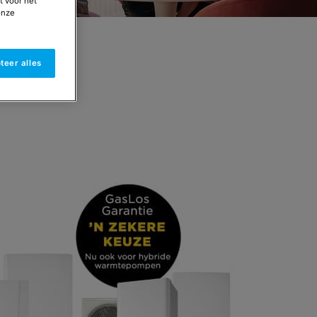
t voor het
onze
teer alles