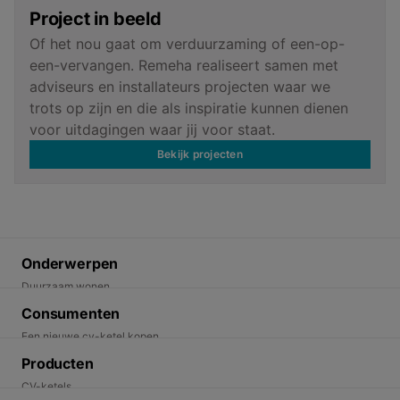
Project in beeld
Of het nou gaat om verduurzaming of een-op-
een-vervangen. Remeha realiseert samen met
adviseurs en installateurs projecten waar we
trots op zijn en die als inspiratie kunnen dienen
voor uitdagingen waar jij voor staat.
Bekijk projecten
Onderwerpen
Duurzaam wonen
Energietransitie
Consumenten
Duurzame oplossingen
Een nieuwe cv-ketel kopen
Een warmtepomp kopen. Wat moet je weten.
Producten
Ik wil duurzaam wonen
CV-ketels