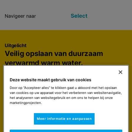
Select
Navigeer naar
Uitgelicht
Veilig opslaan van duurzaam
verwarmd warm water.
De RemaSOL tanks zijn aan de binnenzijde voorzien
van een laag verglaasd emaille met een kwaliteit die
Deze website maakt gebruik van cookies
geschikt is voor levensmiddelen en die ook de tank
Door op “Accepteer alles” te klikken gaat u akkoord met het opslaan
tegen corrosie beschermt. Dat geldt ook voor de
van cookies op uw apparaat voor het verbeteren van websitenavigatie,
het analyseren van websitegebruik en om ons te helpen bij onze
buitenzijde (dat deel dat met het sanitaire water in
marketingprojecten.
contact komt) van de in de tank gelaste
warmtewisselaars. Dat geeft bewoners de beschikking
Meer informatie en aanpassen
over een ruime hoeveelheid duurzaam opgewekt
warm tapwater. De 50 mm schuimplastic isolatielaag