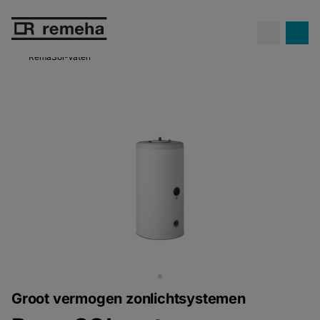
Confida warmtepompen.
Propaan
Ontdek Confida
op z'n best!
RemaSol-Vaten
Groot vermogen zonlichtsystemen