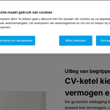
raadpleeg een erkend inst
Naar de warmtewij
site maakt gebruik van cookies
cepteer alles” te klikken gaat u akkoord met het opslaan van cookies op uw apparaa
van websitenavigatie, het analyseren van websitegebruik en om ons te helpen bij 
ojecten.
formatie en aanpassen
Alles afwijzen
Accep
mogen cv-ketel bepalen
CW-klasse cv-ketel be
Uitleg van begripp
CV-ketel ki
vermogen e
De grootste uitdaging bi
tussen het vermogen, u