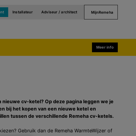
nt
Installateur
Adviseur / architect
MijnRemeha
Meer info
n nieuwe cv-ketel? Op deze pagina leggen we je
ten bij het kopen van een nieuwe ketel en
illen tussen de verschillende Remeha cv-ketels.
het kiezen? Gebruik dan de Remeha WarmteWijzer of