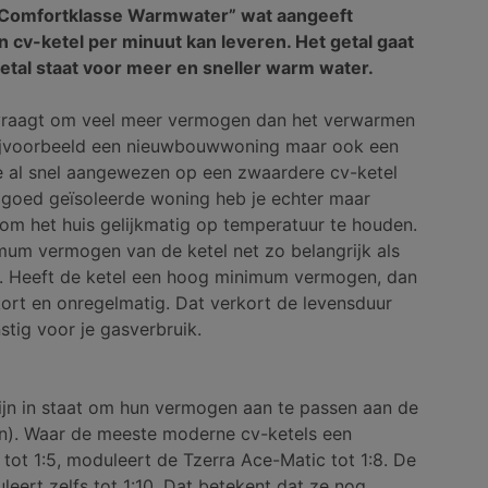
“Comfortklasse Warmwater” wat aangeeft
cv-ketel per minuut kan leveren. Het getal gaat
getal staat voor meer en sneller warm water.
raagt om veel meer vermogen dan het verwarmen
bijvoorbeeld een nieuwbouwwoning maar ook een
e al snel aangewezen op een zwaardere cv-ketel
 goed geïsoleerde woning heb je echter maar
m het huis gelijkmatig op temperatuur te houden.
imum vermogen van de ketel net zo belangrijk als
 Heeft de ketel een hoog minimum vermogen, dan
kort en onregelmatig. Dat verkort de levensduur
stig voor je gasverbruik.
ijn in staat om hun vermogen aan te passen aan de
). Waar de meeste moderne cv-ketels een
tot 1:5, moduleert de Tzerra Ace-Matic tot 1:8. De
eert zelfs tot 1:10. Dat betekent dat ze nog