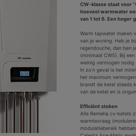
CW-klasse staat voor 
hoeveel warmwater een 
van 1 tot 6. Een hoger 
Warm tapwater maken v
van je woning. Heb je 
regendouche, dan ben j
(minimaal CW5). Bij een
weinig vermogen nodig o
In zo’n geval is het min
het maximum vermogen.
brandt de ketel steeds 
van de ketel en is ongun
Efficiënt stoken
Alle Remeha cv-ketels z
warmtevraag (moduleren
modulatiebereik hebben 
Calenta Ace-Matic modul