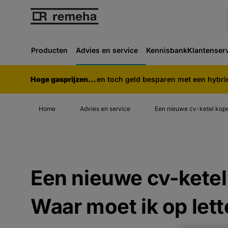
Producten
Advies en service
Kennisbank
Klantenser
Hoge gasprijzen...
en toch geld besparen met een hybr
Home
Advies en service
Een nieuwe cv-ketel kop
Een nieuwe cv-ketel
Waar moet ik op let