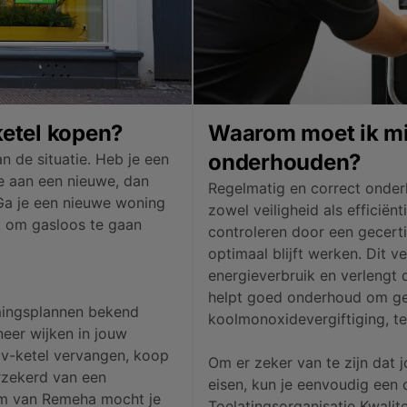
ketel kopen?
Waarom moet ik mij
onderhouden?
n de situatie. Heb je een
e aan een nieuwe, dan
Regelmatig en correct onderh
Ga je een nieuwe woning
zowel veiligheid als efficiënt
t om gasloos te gaan
controleren door een gecertif
optimaal blijft werken. Dit v
energieverbruik en verlengt d
helpt goed onderhoud om geva
ingsplannen bekend
koolmonoxidevergiftiging, t
eer wijken in jouw
v-ketel vervangen, koop
Om er zeker van te zijn dat j
rzekerd van een
eisen, kun je eenvoudig een 
m van Remeha mocht je
Toelatingsorganisatie Kwalit