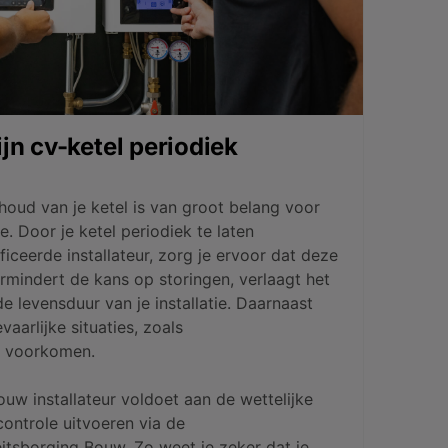
n cv-ketel periodiek
oud van je ketel is van groot belang voor
ie. Door je ketel periodiek te laten
iceerde installateur, zorg je ervoor dat deze
ermindert de kans op storingen, verlaagt het
e levensduur van je installatie. Daarnaast
arlijke situaties, zoals
e voorkomen.
ouw installateur voldoet aan de wettelijke
controle uitvoeren via de
eitsborging Bouw
. Zo weet je zeker dat je