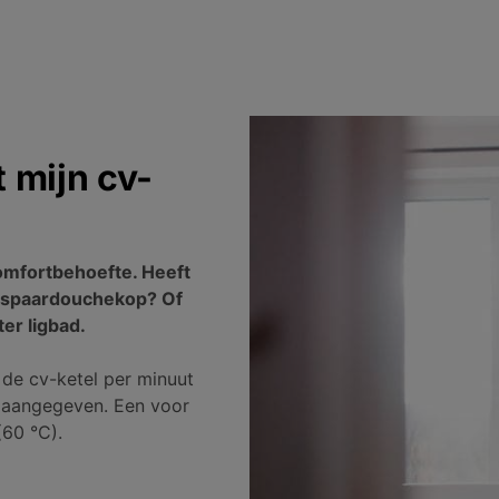
 mijn cv-
comfortbehoefte. Heeft
 spaardouchekop? Of
er ligbad.
de cv-ketel per minuut
n aangegeven. Een voor
(60 °C).