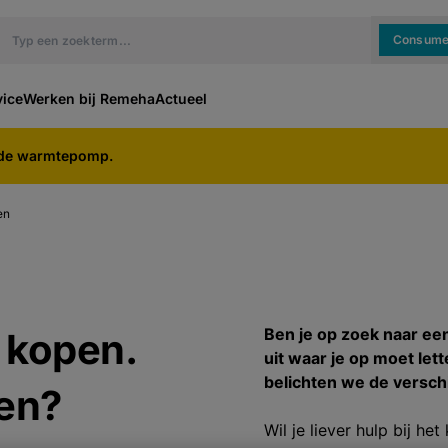
Consume
vice
Werken bij Remeha
Actueel
ide warmtepomp.
en
Ben je op zoek naar ee
 kopen.
uit waar je op moet let
belichten we de versch
ten?
Wil je liever hulp bij 