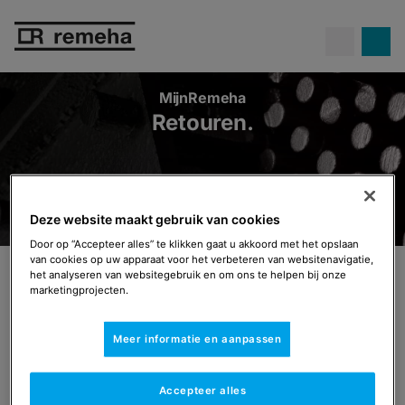
Confida warmtepompen.
Propaan
Ontdek Confida
op z'n best!
MijnRemeha
Retouren.
Deze website maakt gebruik van cookies
Door op “Accepteer alles” te klikken gaat u akkoord met het opslaan
van cookies op uw apparaat voor het verbeteren van websitenavigatie,
Retouren
het analyseren van websitegebruik en om ons te helpen bij onze
marketingprojecten.
Onderdelen retour sturen.
Meer informatie en aanpassen
Voor installateurs.
Accepteer alles