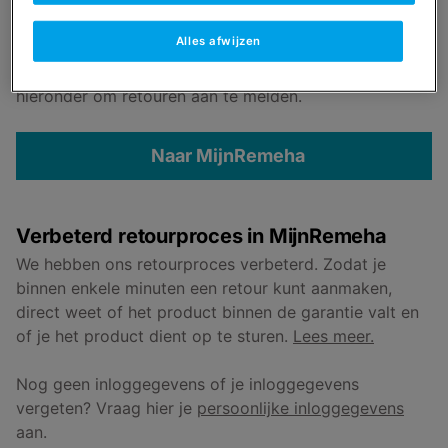
Ben je uiteindelijk toch niet tevreden over het
product? Of is het defect? Dat is vervelend, maar niet
Alles afwijzen
onoverkomelijk.
Retourneren kan gemakkelijk via MijnRemeha. Klik
hieronder om retouren aan te melden.
Naar MijnRemeha
Verbeterd retourproces in MijnRemeha
We hebben ons retourproces verbeterd. Zodat je
binnen enkele minuten een retour kunt aanmaken,
direct weet of het product binnen de garantie valt en
of je het product dient op te sturen.
Lees meer.
Nog geen inloggegevens of je inloggegevens
vergeten? Vraag hier je
persoonlijke inloggegevens
aan.