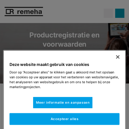
Hoge gasprijzen...
en toch geld
besparen met een hybride
Meer info
warmtepomp.
Productregistratie en
voorwaarden
Deze website maakt gebruik van cookies
Door op “Accepteer alles” te klikken gaat u akkoord met het opslaan
van cookies op uw apparaat voor het verbeteren van websitenavigatie,
het analyseren van websitegebruik en om ons te helpen bij onze
marketingprojecten.
Productregistratie en voorwaarden
De hoogste standaard is
Meer informatie en aanpassen
onze norm
Accepteer alles
Je installatie registreren voor perfecte nazorg.