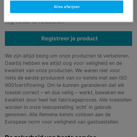
Dit stelt ons in staat om service na verkoop nog
Alles afwijzen
sneller af te handelen, alsook onze kwaliteitsbewaking
nog verder te verbeteren.
Registreer je product
We zijn altijd bezig om onze producten te verbeteren.
Daarbij hebben we altijd oog voor veiligheid en de
kwaliteit van onze producten. We waren niet voor
niets de eerste producent van cv-ketels met een ISO
9001certificering. Om te kunnen garanderen dat elk
toestel correct – en dus veilig – werkt, bewaken we
kwaliteit door heel het fabricageproces. Alle toestellen
worden in onze testopstelling ‘echt’ in gebruik
genomen. Alle Remeha-ketels voldoen aan de
Europese norm voor veiligheid van gastoestellen.