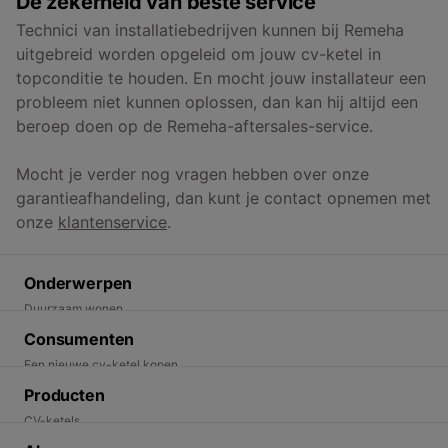
De zekerheid van beste service
Technici van installatiebedrijven kunnen bij Remeha
uitgebreid worden opgeleid om jouw cv-ketel in
topconditie te houden. En mocht jouw installateur een
probleem niet kunnen oplossen, dan kan hij altijd een
beroep doen op de Remeha-aftersales-service.
Mocht je verder nog vragen hebben over onze
garantieafhandeling, dan kunt je contact opnemen met
onze
klantenservice
.
Onderwerpen
Duurzaam wonen
Energietransitie
Consumenten
Duurzame oplossingen
Een nieuwe cv-ketel kopen
Een warmtepomp kopen. Wat moet je weten.
Producten
Ik wil duurzaam wonen
CV-ketels
Vind een installateur
Elektrische warmtepompen