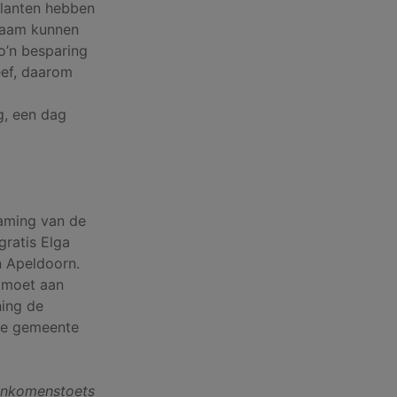
klanten hebben
rzaam kunnen
o’n besparing
eef, daarom
g, een dag
aming van de
gratis Elga
n Apeldoorn.
 moet aan
ing de
 de gemeente
 inkomenstoets