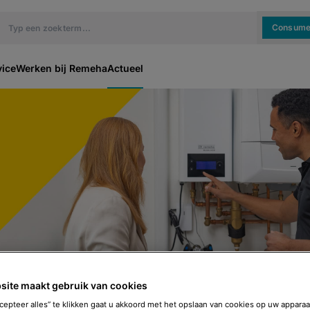
Consume
vice
Werken bij Remeha
Actueel
site maakt gebruik van cookies
nergiearmoede met gratis hybride warmtepomp
cepteer alles” te klikken gaat u akkoord met het opslaan van cookies op uw apparaa