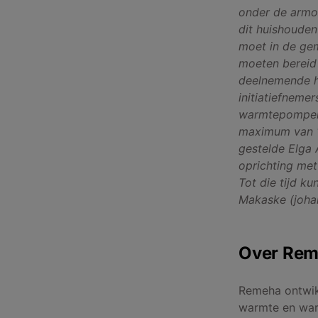
onder de armoe
dit huishouden
moet in de ge
moeten bereid 
deelnemende h
initiatiefneme
warmtepompen 
maximum van 10
gestelde Elga A
oprichting met
Tot die tijd ku
Makaske (joha
Over Re
Remeha ontwikk
warmte en warm