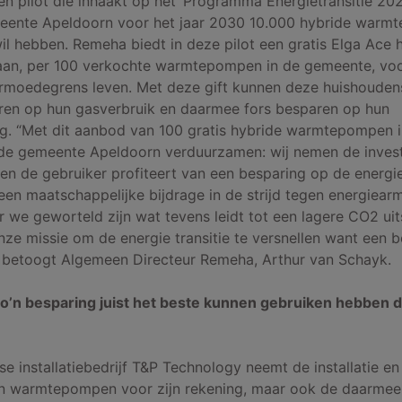
n pilot die inhaakt op het ‘Programma Energietransitie 20
eente Apeldoorn voor het jaar 2030 10.000 hybride war
wil hebben. Remeha biedt in deze pilot een gratis Elga Ace 
n, per 100 verkochte warmtepompen in de gemeente, voo
rmoedegrens leven. Met deze gift kunnen deze huishoudens
ren op hun gasverbruik en daarmee fors besparen op hun
g. “Met dit aanbod van 100 gratis hybride warmtepompen in
de gemeente Apeldoorn verduurzamen: wij nemen de invest
en de gebruiker profiteert van een besparing op de energi
een maatschappelijke bijdrage in de strijd tegen energiear
we geworteld zijn wat tevens leidt tot een lagere CO2 uits
nze missie om de energie transitie te versnellen want een b
” betoogt Algemeen Directeur Remeha, Arthur van Schayk.
o’n besparing juist het beste kunnen gebruiken hebben 
e installatiebedrijf T&P Technology neemt de installatie en 
 warmtepompen voor zijn rekening, maar ook de daarme