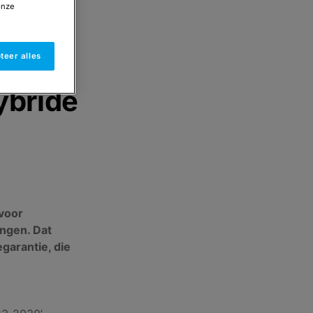
onze
t de
teer alles
ybride
voor
ngen. Dat
garantie, die