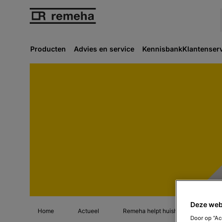
Producten
Advies en service
Kennisbank
Klantenser
Deze web
Home
Actueel
Remeha helpt huishoudens uit de e
Door op “Ac