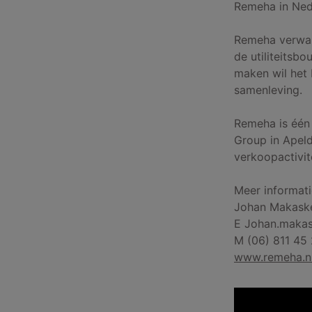
Remeha in Ned
Remeha verwarm
de utiliteitsb
maken wil het 
samenleving.
Remeha is één
Group in Apel
verkoopactivit
Meer informati
Johan Makask
E Johan.maka
M (06) 811 45
www.remeha.n