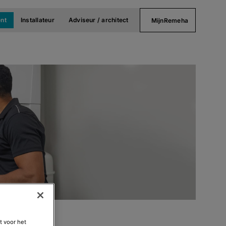
nt
Installateur
Adviseur / architect
MijnRemeha
t voor het