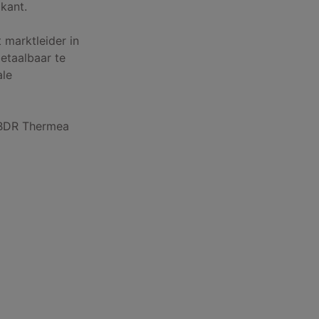
ikant.
 marktleider in
etaalbaar te
ale
 BDR Thermea