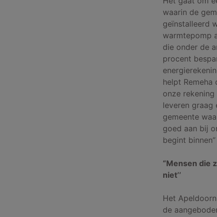
Het gaat om ee
waarin de gem
geïnstalleerd 
warmtepomp aa
die onder de a
procent bespa
energierekenin
helpt Remeha 
onze rekening 
leveren graag 
gemeente waar 
goed aan bij o
begint binnen
“Mensen die z
niet’’
Het Apeldoorns
de aangeboden