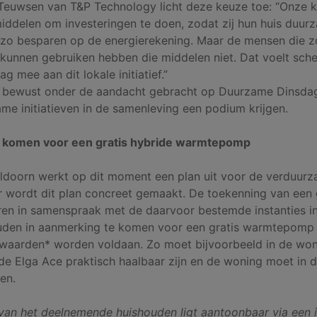
 Teuwsen van T&P Technology licht deze keuze toe: “Onze 
middelen om investeringen te doen, zodat zij hun huis duu
zo besparen op de energierekening. Maar de mensen die z
e kunnen gebruiken hebben die middelen niet. Dat voelt sch
g mee aan dit lokale initiatief.”
t bewust onder de aandacht gebracht op Duurzame Dinsda
e initiatieven in de samenleving een podium krijgen.
g komen voor een gratis hybride warmtepomp
doorn werkt op dit moment een plan uit voor de verduurz
ar wordt dit plan concreet gemaakt. De toekenning van een 
ren in samenspraak met de daarvoor bestemde instanties i
uden in aanmerking te komen voor een gratis warmtepomp
waarden* worden voldaan. Zo moet bijvoorbeeld in de won
n de Elga Ace praktisch haalbaar zijn en de woning moet in
gen.
van het deelnemende huishouden ligt aantoonbaar via een