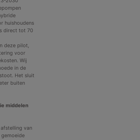
23-2030’
mtepompen
hybride
r huishoudens
 direct tot 70
 deze pilot,
ering voor
ekosten. Wij
moede in de
toot. Het sluit
eter buiten
die middelen
afstelling van
e gemoeide