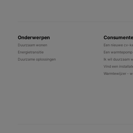
Onderwerpen
Consument
Duurzaam wonen
Een nieuwe cv-ke
Energietransitie
Een warmtepomp k
Duurzame oplossingen
Ik wil duurzaam 
Vind een installat
Warmtewijzer - we