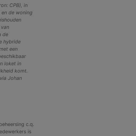
on: CPB), in
n en de woning
uishouden
 van
n de
e hybride
 met een
beschikbaar
n loket in
jkheid komt.
 via Johan
beheersing c.q.
medewerkers is