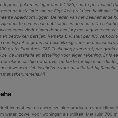
degrens (inkomen lager dan € 1.533,- netto per maand (br
 moet de installatie van de Elga Ace praktisch haalbaar zij
meente Apeldoorn liggen. De leden van het deelnemende h
zijn deel te nemen aan publicaties in de media. De selectie
uishoudens vindt plaats door een jury met ingezetenen va
rs en betrokken partijen. Remeha B.V. stelt per 100 verkocht
één Elga Ace gratis ter beschikking voor de deelnemers,
0 gratis Elga Aces. T&P Technology verzorgt, per gratis 
ce, de installatie en afstelling voor eigen rekening. Er is ee
 betrokken partijen waarover op korte termijn meer duideli
nnen inwoners zich inschrijven voor dit initiatief bij Remeha
n.makaske@remeha.nl)
meha
elt innovatieve en energiezuinige producten voor klimaat
 water, zowel voor woningen als utiliteit. Met ruim 700 