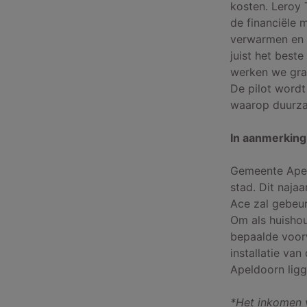
kosten. Leroy
de financiële 
verwarmen en 
juist het best
werken we graa
De pilot word
waarop duurzam
In aanmerkin
Gemeente Apel
stad. Dit naja
Ace zal gebeu
Om als huisho
bepaalde voor
installatie va
Apeldoorn lig
*Het inkomen 