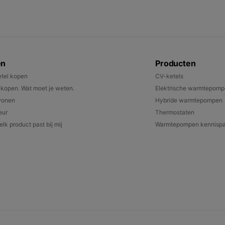
en
Producten
tel kopen
CV-ketels
open. Wat moet je weten.
Elektrische warmtepom
wonen
Hybride warmtepompen
eur
Thermostaten
lk product past bij mij
Warmtepompen kennispa