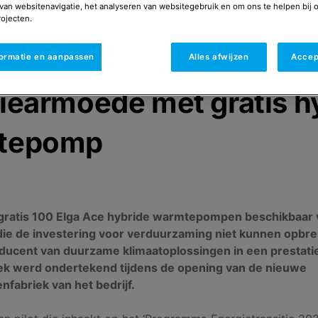
van websitenavigatie, het analyseren van websitegebruik en om ons te helpen bij 
ojecten.
P
:
05/09/2023
a helpt huishoudens ui
formatie en aanpassen
Alles afwijzen
Accep
iearmoede met gratis h
tepomp
gratis 100 Elga Ace hybride warmtepompen beschikbaar 
ie de investering voor verduurzaming niet kunnen opbre
oducent van duurzame klimaatoplossingen in een prestatie
k werd ondertekend tijdens de opening van de nieuwe
abriek van het bedrijf.