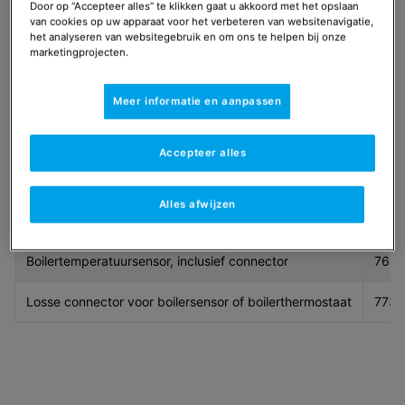
Door op “Accepteer alles” te klikken gaat u akkoord met het opslaan
bestel je uiteraard ook de benodigde
van cookies op uw apparaat voor het verbeteren van websitenavigatie,
temperatuursensor. Vaak is dit een dompelvoeler.
het analyseren van websitegebruik en om ons te helpen bij onze
marketingprojecten.
Temperatuursensor inclusief of een
Meer informatie en aanpassen
losse connector
s een externe boiler een boilerthermostaat heeft, dan
Accepteer alles
is het ook mogelijk de connector afzonderlijk te
bestellen.
Alles afwijzen
Sensor
Art
Boilertemperatuursensor, inclusief connector
765
Losse connector voor boilersensor of boilerthermostaat
7731