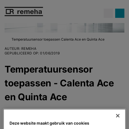
Temperatuursensor toepassen Calenta Ace en Quinta Ace
AUTEUR
:
REMEHA
GEPUBLICEERD OP
:
01/06/2019
Temperatuursensor
toepassen - Calenta Ace
en Quinta Ace
Bij een nieuwe installatie, waar je een
Calenta
Deze website maakt gebruik van cookies
Ace
en
Quinta Ace
en een externe boiler plaatst,