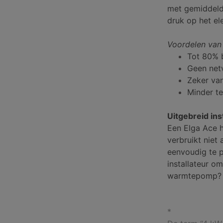
met gemiddeld 
druk op het ele
Voordelen van
Tot 80% 
Geen netv
Zeker van
Minder te
Uitgebreid in
Een Elga Ace h
verbruikt niet
eenvoudig te p
installateur o
warmtepomp? 
*