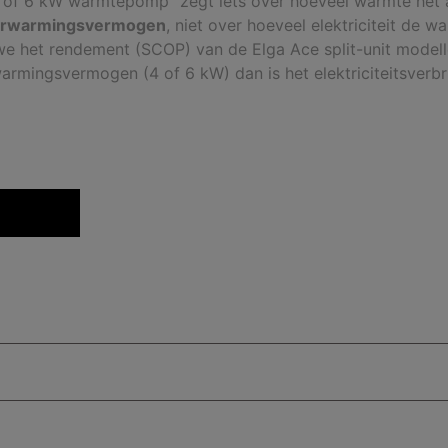
 of 6 kW warmtepomp” zegt iets over hoeveel warmte het 
erwarmingsvermogen
, niet over hoeveel elektriciteit de
 we het rendement (SCOP) van de Elga Ace split-unit modell
armingsvermogen (4 of 6 kW) dan is het elektriciteitsverbru