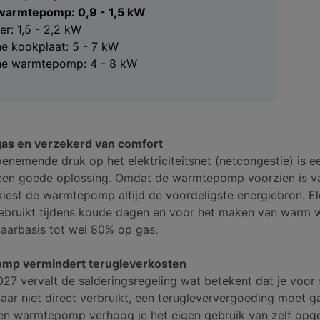
warmtepomp: 0,9 - 1,5 kW
r: 1,5 - 2,2 kW
he kookplaat: 5 - 7 kW
che warmtepomp: 4 - 8 kW
as en verzekerd van comfort
oenemende druk op het elektriciteitsnet (netcongestie) is e
n goede oplossing. Omdat de warmtepomp voorzien is v
kiest de warmtepomp altijd de voordeligste energiebron. Ele
ebruikt tijdens koude dagen en voor het maken van warm w
jaarbasis tot wel 80% op gas.
mp vermindert terugleverkosten
2027 vervalt de salderingsregeling wat betekent dat je voor 
aar niet direct verbruikt, een terugleververgoeding moet g
een warmtepomp verhoog je het eigen gebruik van zelf op