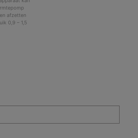
apparaat kan
 warmtepomp
en afzetten
ik 0,9 – 1,5