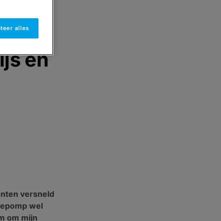
teer alles
js en
enten versneld
rmtepomp wel
om om mijn