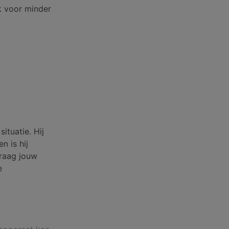
k voor minder
ituatie. Hij
n is hij
Vraag jouw
e