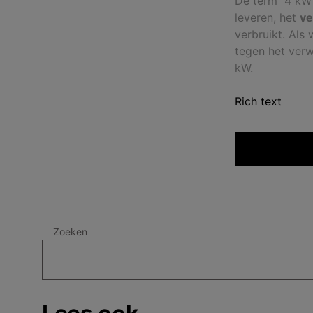
De term “4 kW
leveren, het
v
verbruikt. Als
tegen het verw
kW.
Rich text
Zoeken