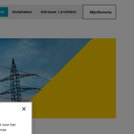
nt
Installateur
Adviseur / architect
MijnRemeha
t voor het
onze