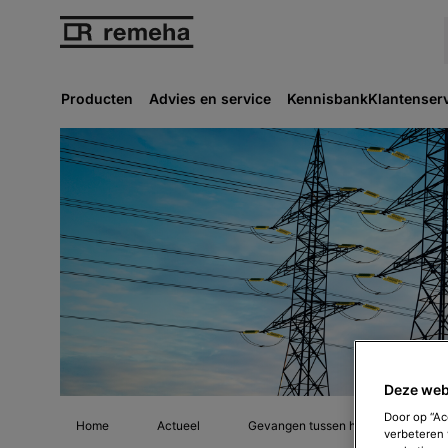
Producten
Advies en service
Kennisbank
Klantenser
Deze web
Door op “Ac
Home
Actueel
Gevangen tussen hoge gasprijs en k
verbeteren 