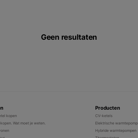
Geen resultaten
en
Producten
tel kopen
CV-ketels
open. Wat moet je weten.
Elektrische warmtepom
wonen
Hybride warmtepompen
eur
Thermostaten