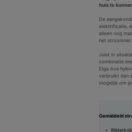
huis te kunn
De aangekondi
elektrificatie
alleen nog maa
het stroomnet
Juist in situa
combinatie met
Elga Ace hyb
verbruikt dan 
mogelijk om je
Gemiddeld str
Waterkoke