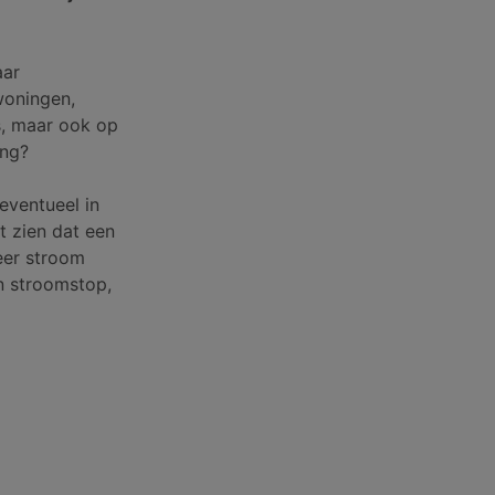
aar
woningen,
rs, maar ook op
ing?
eventueel in
t zien dat een
eer stroom
en stroomstop,