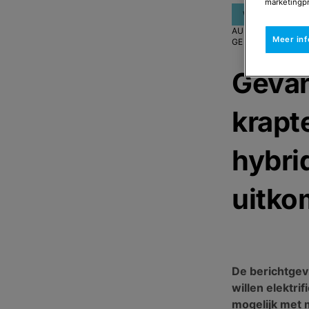
marketingpr
Warmtepomp
AUTEUR
:
REMEHA
Meer in
GEPUBLICEERD O
Gevan
krapt
hybri
uitko
De berichtgev
willen elektri
mogelijk met m