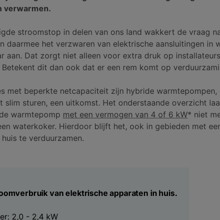
en verwarmen.
gde stroomstop in delen van ons land wakkert de vraag n
, en daarmee het verzwaren van elektrische aansluitingen in 
r aan. Dat zorgt niet alleen voor extra druk op installateu
. Betekent dit dan ook dat er een rem komt op verduurzam
ties met beperkte netcapaciteit zijn hybride warmtepompen, 
 slim sturen, een uitkomst. Het onderstaande overzicht laa
ride warmtepomp
met een vermogen van 4 of 6 kW
* niet m
een waterkoker. Hierdoor blijft het, ook in gebieden met e
 huis te verduurzamen.
oomverbruik van elektrische apparaten in huis.
r: 2,0 - 2,4 kW