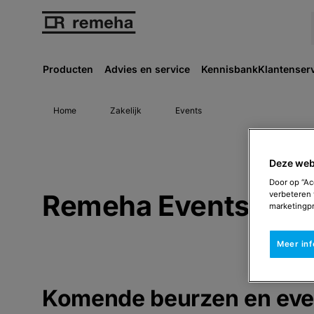
Producten
Advies en service
Kennisbank
Klantenser
Home
Zakelijk
Events
Deze web
Door op “Ac
Remeha Events
verbeteren 
marketingpr
Meer in
Komende beurzen en eve