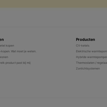
en
Producten
etel kopen
CV-ketels
kopen. Wat moet je weten.
Elektrische warmtepo
 wonen
Hybride warmtepompe
elk product past bij mij
Thermostaten / regelaa
Zonlichtsystemen