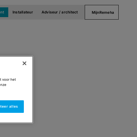
nt
Installateur
Adviseur / architect
MijnRemeha
t voor het
onze
teer alles