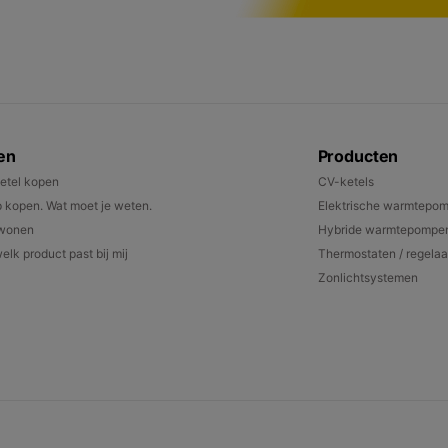
en
Producten
etel kopen
CV-ketels
kopen. Wat moet je weten.
Elektrische warmtepo
 wonen
Hybride warmtepompe
elk product past bij mij
Thermostaten / regelaa
Zonlichtsystemen