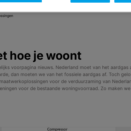
ossingen
t hoe je woont
ijks voorpagina nieuws. Nederland moet van het aardgas a
arde, dan moeten we van het fossiele aardgas af. Toch gelo
 maatwerkoplossingen voor de verduurzaming van Nederland.
zieningen voor de bestaande woningvoorraad. Zo maken w