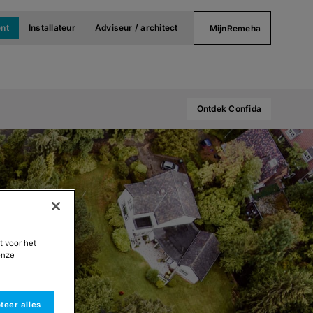
nt
Installateur
Adviseur / architect
MijnRemeha
Ontdek Confida
t voor het
onze
teer alles