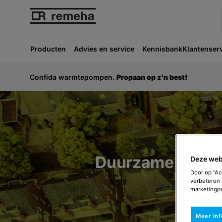
Producten
Advies en service
Kennisbank
Klantenser
Confida warmtepompen.
Propaan op z'n best!
Duurzame oplos
Deze web
Door op “Ac
verbeteren 
marketingpr
Meer in