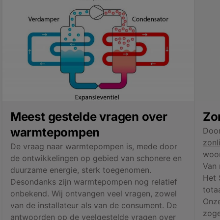
Meest gestelde vragen over
Zo
warmtepompen
Door
zonl
De vraag naar warmtepompen is, mede door
woon
de ontwikkelingen op gebied van schonere en
Van 
duurzame energie, sterk toegenomen.
Het 
Desondanks zijn warmtepompen nog relatief
tota
onbekend. Wij ontvangen veel vragen, zowel
Onze
van de installateur als van de consument. De
zoge
antwoorden op de veelgestelde vragen over