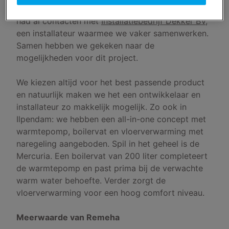
bouwteam had gevormd, benaderde Remeha en
had al contacten met
Installatiebedrijf Dekker BV
,
een installateur waarmee we vaker samenwerken.
Samen hebben we gekeken naar de
mogelijkheden voor dit project.
We kiezen altijd voor het best passende product
en natuurlijk maken we het een ontwikkelaar en
installateur zo makkelijk mogelijk. Zo ook in
Ilpendam: we hebben een all-in-one concept met
warmtepomp, boilervat en vloerverwarming met
naregeling aangeboden. Spil in het geheel is de
Mercuria. Een boilervat van 200 liter completeert
de warmtepomp en past prima bij de verwachte
warm water behoefte. Verder zorgt de
vloerverwarming voor een hoog comfort niveau.
Meerwaarde van Remeha