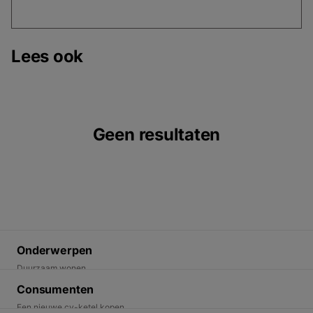
Lees ook
Geen resultaten
Onderwerpen
Duurzaam wonen
Energietransitie
Consumenten
Duurzame oplossingen
Een nieuwe cv-ketel kopen