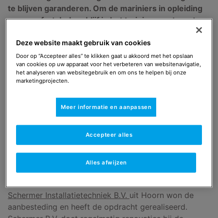
te blijven garanderen. Om de mariniers in opleiding
een comfortabel verblijf in het trainingscentrum te
garanderen, was een vervanging van het huidige
Deze website maakt gebruik van cookies
ketelhuis nodig. Ook de installatie voor warm
tapwater was aan vervanging toe.
Door op “Accepteer alles” te klikken gaat u akkoord met het opslaan
van cookies op uw apparaat voor het verbeteren van websitenavigatie,
het analyseren van websitegebruik en om ons te helpen bij onze
marketingprojecten.
Ten behoeve van warmte en
warmwaterinstallatie
Meer informatie en aanpassen
Doelstelling
Accepteer alles
Een nieuwe warmte en warm waterinstallatie met
Alles afwijzen
een minimaal vermogen van 500 kW.
Schermer Installatietechniek B.V.
uit Hoorn won de
aanbesteding en heeft de opdracht gerealiseerd.