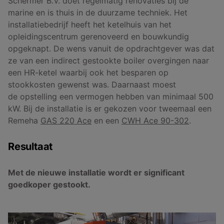
Schermer B.V. doet regelmatig renovaties bij de
marine en is thuis in de duurzame techniek. Het
installatiebedrijf heeft het ketelhuis van het
opleidingscentrum gerenoveerd en bouwkundig
opgeknapt. De wens vanuit de opdrachtgever was dat
ze van een indirect gestookte boiler overgingen naar
een HR-ketel waarbij ook het besparen op
stookkosten gewenst was. Daarnaast moest
de opstelling een vermogen hebben van minimaal 500
kW. Bij de installatie is er gekozen voor tweemaal een
Remeha
GAS 220 Ace
en een
CWH Ace 90-302
.
Resultaat
Met de nieuwe installatie wordt er significant
goedkoper gestookt.