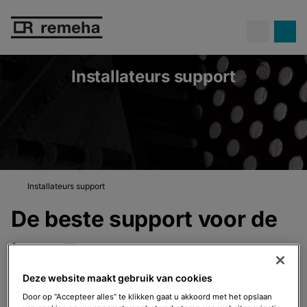
Confida warmtepompen.
Propaan
Ontdek Confida
op z'n best!
Installateurs support
Installateurs support
De beste support voor de
installateur
Deze website maakt gebruik van cookies
Wij helpen je graag verder. Vind hier alle informatie
Door op “Accepteer alles” te klikken gaat u akkoord met het opslaan