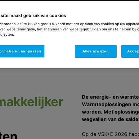
site maakt gebruik van cookies
cepteer alles” te klikken gaat u akkoord met het opslaan van cookies op uw apparaa
van websitenavigatie, het analyseren van websitegebruik en om ons te helpen bij 
ojecten.
formatie en aanpassen
Alles afwijzen
Accep
De energie- en warmtet
makkelijker
Warmteoplossingen moe
worden. Met oplossing
wegvallen van de salde
nten
Op de VSK+E 2026 hebbe