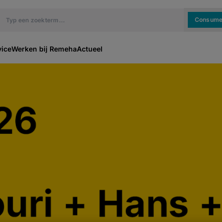
Consume
vice
Werken bij Remeha
Actueel