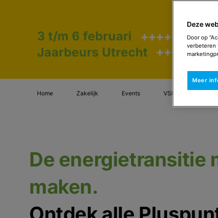
Deze web
Door op “Ac
verbeteren 
marketingpr
Meer in
Home
Zakelijk
Events
VSK
De energietransitie 
maken.
Ontdek alle Pluspu