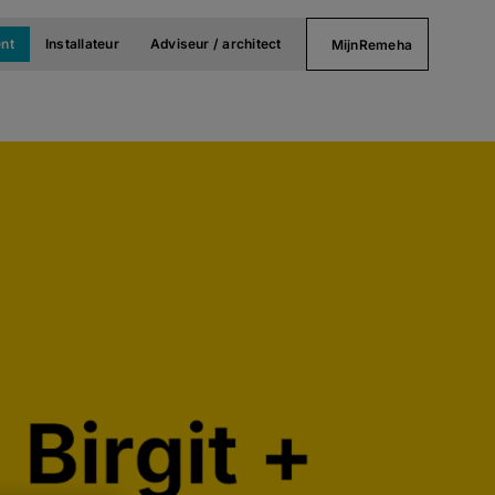
nt
Installateur
Adviseur / architect
MijnRemeha