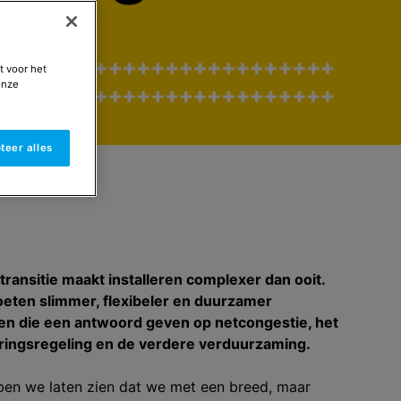
t voor het
onze
teer alles
ransitie maakt installeren complexer dan ooit.
ten slimmer, flexibeler en duurzamer
en die een antwoord geven op netcongestie, het
ringsregeling en de verdere verduurzaming.
n we laten zien dat we met een breed, maar