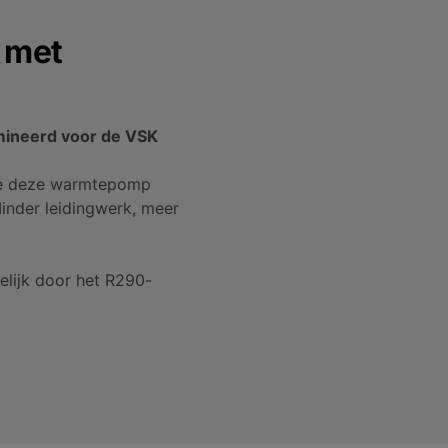
 met
ineerd voor de VSK
r je deze warmtepomp
inder leidingwerk, meer
delijk door het R290-